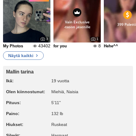
Vain Exclusive
399 Polett
‑tason jäsenille
3
1
43402
8
My Photos
for you
Hehe^^
Näytä kaikki
Mallin tarina
Ikä:
19 vuotta
Olen kiinnostunut:
Miehiä, Naisia
Pituus:
5'11"
Paino:
132 lb
Hiukset:
Ruskeat
Silmät:
Harmaat