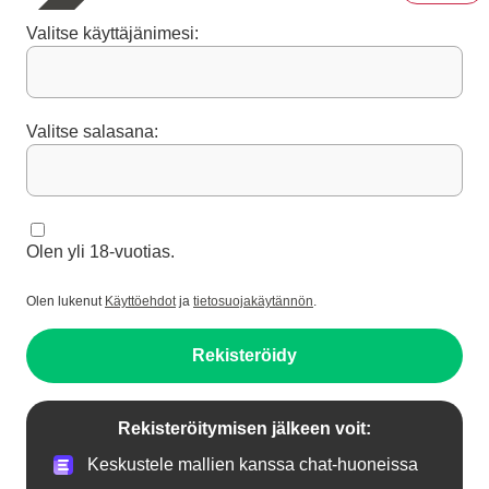
Valitse käyttäjänimesi:
Valitse salasana:
Olen yli 18-vuotias.
Olen lukenut
Käyttöehdot
ja
tietosuojakäytännön
.
Rekisteröidy
Rekisteröitymisen jälkeen voit:
Keskustele mallien kanssa chat-huoneissa