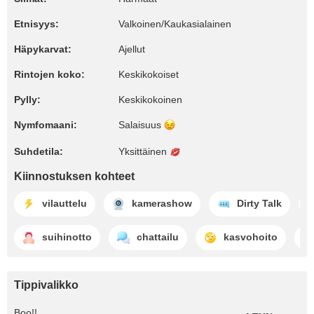
Etnisyys:
Valkoinen/Kaukasialainen
Häpykarvat:
Ajellut
Rintojen koko:
Keskikokoiset
Pylly:
Keskikokoinen
Nymfomaani:
Salaisuus
Suhdetila:
Yksittäinen
Kiinnostuksen kohteet
vilauttelu
kamerashow
Dirty Talk
suihinotto
chattailu
kasvohoito
Tippivalikko
Boo!!