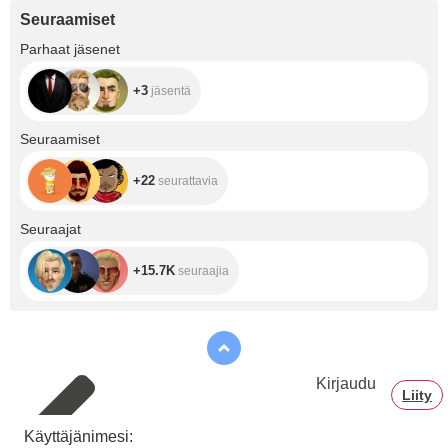
Seuraamiset
+3
Parhaat jäsenet
+3
jäsentä
+22
Seuraamiset
+22
seurattavia
+15.7K
Seuraajat
+15.7K
seuraajia
Kirjaudu
Liity
Käyttäjänimesi: