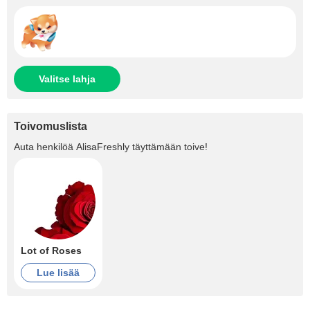
Valitse lahja
Toivomuslista
Auta henkilöä
AlisaFreshly
täyttämään toive!
Lot of Roses
Lue lisää