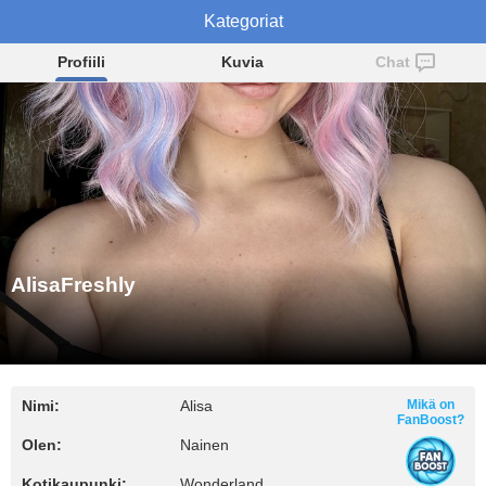
AlisaFreshly
Kategoriat
Profiili
Kuvia
Chat
AlisaFreshly
Nimi:
Alisa
Mikä on
FanBoost?
Olen:
Nainen
Kotikaupunki:
Wonderland