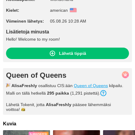
Kielet:
american
Viimeinen lähetys:
05.08.26 10:28 AM
Lisätietoja minusta
Hello! Welcome to my room!
Lähetä tippiä
Queen of Queens
AlisaFreshly
osallistuu CIS:ään
Queen of Queens
kilpailu.
Malli on tällä hetkellä
295 paikka
(1,291 pistettä).
Lähetä Tokenit, jotta
AlisaFreshly
pääsee lähemmäksi
voittoa!
Kuvia
ILMAISEKSI