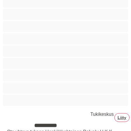
Siro
Sitomista
Squirttailua
Tummaihoinen
Tupakoivia
Valkoisia Tyttöjä
Valtavia Tissejä
Varttuneita
Tukikeskus
Liity