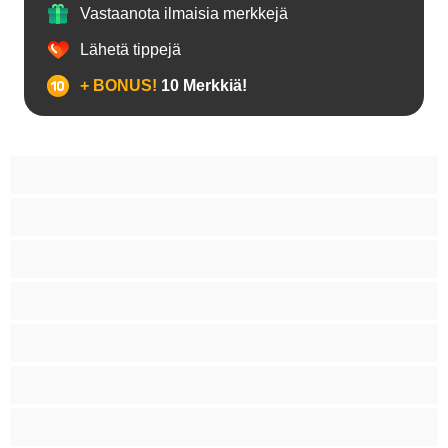
Vastaanota ilmaisia merkkejä
Lähetä tippejä
+ BONUS!
10 Merkkiä!
18+ teinejä
Aasialaisia
Ajeltuja pilluja
Anaali
Arabi
Beibejä
Blondeja